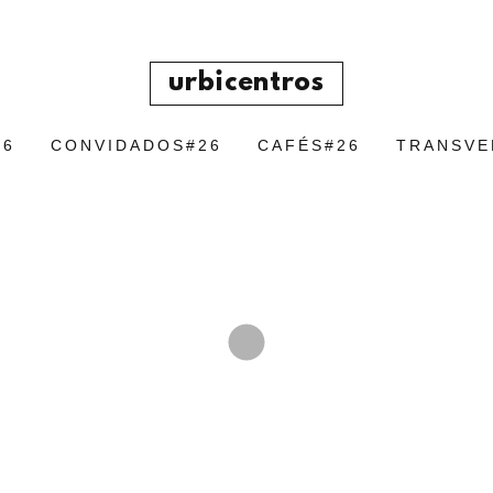
urbicentros
26
CONVIDADOS#26
CAFÉS#26
TRANSVE