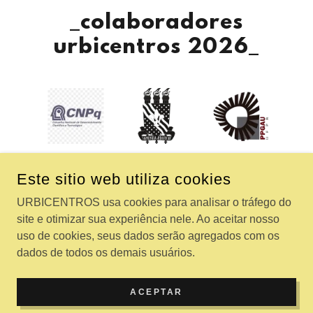
_colaboradores
urbicentros 2026_
Este sitio web utiliza cookies
COPYRIGHT © 2026 URBICENTROS - TODOS LOS
URBICENTROS usa cookies para analisar o tráfego do
DERECHOS RESERVADOS.
site e otimizar sua experiência nele. Ao aceitar nosso
uso de cookies, seus dados serão agregados com os
CON TECNOLOGÍA DE
dados de todos os demais usuários.
ACEPTAR
QRCode de inscrição#2026